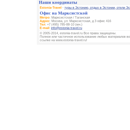
Наши координаты
Estonia-Travel
-
туры в Эстонию, отдых в Эстонии, отели Эс
Офис на Марксистской
Метро
: Марксистская / Таганская
Адрес
: Москва, ул. Марксистская, д 3 офис 416
Тел
: +7 (495) 785-88-10 (мн.)
E-mail
:
info@estonia-travel.ru
© 2005-2014, estonia-travel.ru Все права защищены.
Полное или частичное использование любых материалов во
ссылке на www.estonia-travel.ru!