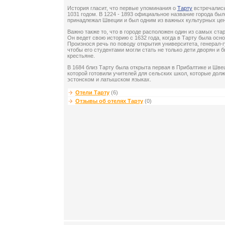
История гласит, что первые упоминания о
Тарту
встречались
1031 годом. В 1224 - 1893 официальное название города был
принадлежал Швеции и был одним из важных культурных цен
Важно также то, что в городе расположен один из самых ста
Он ведет свою историю с 1632 года, когда в Тарту была осн
Произнося речь по поводу открытия университета, генерал-г
чтобы его студентами могли стать не только дети дворян и б
крестьяне.
В 1684 близ Тарту была открыта первая в Прибалтике и Шве
которой готовили учителей для сельских школ, которые дол
эстонском и латышском языках.
Отели Тарту
(6)
Отзывы об отелях Тарту
(0)