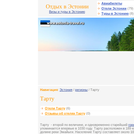
Авиабилеты
Отдых в Эстонии
Отели Эстонии
(79)
Визы и туры в Эстонию
Туры в Эстонию
(8)
Навигация
:
Эстония
/
регионы
/ Тарту
Тарту
Отели Тарту
(6)
Отзывы об отелях Тарту
(0)
Тарту - второй по величине, и одновременно старейший
гор
упоминается впервые в 1030 году. Тарту расположен в 189 к
долине реки Эмайыги. Население Тарту составляет около 10