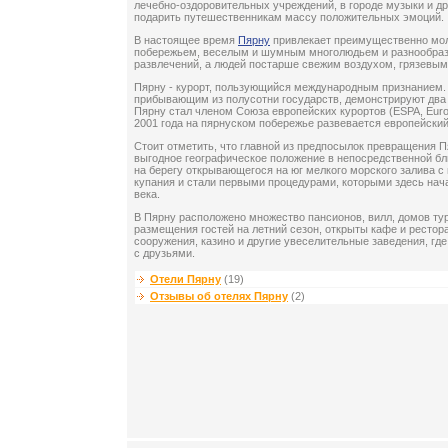
лечебно-оздоровительных учреждений, в городе музыки и д
подарить путешественникам массу положительных эмоций.
В настоящее время
Пярну
привлекает преимущественно мо
побережьем, веселым и шумным многолюдьем и разнообраз
развлечений, а людей постарше свежим воздухом, грязевым
Пярну - курорт, пользующийся международным признанием. 
прибывающим из полусотни государств, демонстрируют два з
Пярну стал членом Союза европейских курортов (ESPA, Europ
2001 года на пярнуском побережье развевается европейский
Стоит отметить, что главной из предпосылок превращения Пя
выгодное географическое положение в непосредственной бл
на берегу открывающегося на юг мелкого морского залива 
купания и стали первыми процедурами, которыми здесь нача
века.
В Пярну расположено множество пансионов, вилл, домов тур
размещения гостей на летний сезон, открыты кафе и ресто
сооружения, казино и другие увеселительные заведения, где
с друзьями.
Отели Пярну
(19)
Отзывы об отелях Пярну
(2)