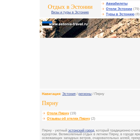
Авиабилеты
Отдых в Эстонии
Отели Эстонии
(79)
Визы и туры в Эстонию
Туры в Эстонию
(8)
Навигация
:
Эстония
/
регионы
/ Пярну
Пярну
Отели Пярну
(19)
Отзывы об отелях Пярну
(2)
Пярну - уютный
эстонский город
, который традиционно счит
курортом. Великолепный отдых в летнем Пярну, в городе ярк
освежающих западных ветров, очаровательных аллей, прек