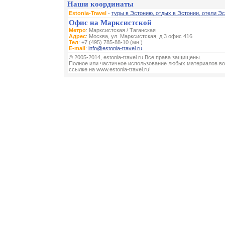
Наши координаты
Estonia-Travel
-
туры в Эстонию, отдых в Эстонии, отели Эс
Офис на Марксистской
Метро
: Марксистская / Таганская
Адрес
: Москва, ул. Марксистская, д 3 офис 416
Тел
: +7 (495) 785-88-10 (мн.)
E-mail
:
info@estonia-travel.ru
© 2005-2014, estonia-travel.ru Все права защищены.
Полное или частичное использование любых материалов во
ссылке на www.estonia-travel.ru!