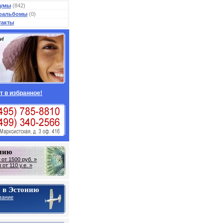
умы
(842)
оальбомы
(0)
такты
т в избранное!
онию
от 1500 руб. »
от 110 у.е. »
 в Эстонию
вание