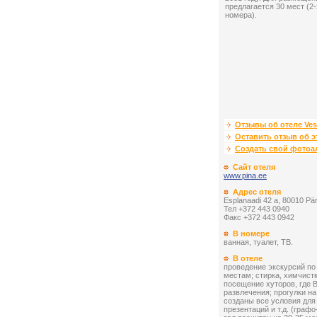
предлагается 30 мест (2-
номера).
Отзывы об отеле Ves
Оставить отзыв об э
Создать свой фото
Сайт отеля
www.pina.ee
Адрес отеля
Esplanaadi 42 a, 80010 Pä
Тел +372 443 0940
Факс +372 443 0942
В номере
ванная, туалет, ТВ.
В отеле
проведение экскурсий по
местам; стирка, химчистк
посещение хуторов, где 
развлечения; прогулки н
созданы все условия для
презентаций и т.д. (граф