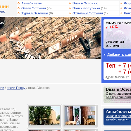
Авиабилеты
Виза в Эстонию
Фор
онии
Отели Эстонии
(79)
Поиск попутчика
(14)
Фот
онию
Туры в Эстонию
(8)
Отзывы о Эстонии
(17)
Кон
Добавить сай
ели
/
отели Пярну
/ отель Vesiroos
Виза в Эст
С приглашением 
Без приглашения 
esiroos 3*)
Авиабилеты
ельном центре,
Заказ и брониро
а, в 200 метрах
авиабилетов »»
авит в Ваше
и оснащенный
еновирован в
ия гостей