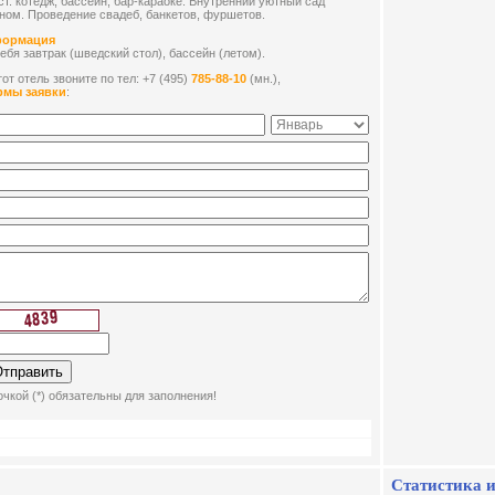
ст. котедж, бассейн, бар-караоке. Внутренний уютный сад
йном. Проведение свадеб, банкетов, фуршетов.
формация
бя завтрак (шведский стол), бассейн (летом).
от отель звоните по тел: +7 (495)
785-88-10
(мн.),
рмы заявки
:
чкой (*) обязательны для заполнения!
Статистика и