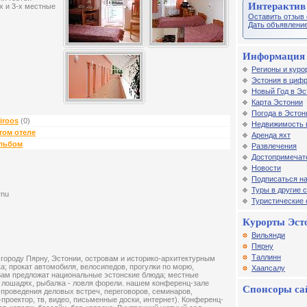
Интерактив
х и 3-х местные
Оставить отзыв 
Дать объявление
Информация 
Регионы и куро
Эстония в цифр
Новый Год в Эс
Карта Эстонии
Погода в Эстон
iroos
(0)
Недвижимость 
том отеле
Аренда яхт
альбом
Развлечения
Достопримечат
Новости
Подписаться на
Туры в другие 
rnu
Туристические
Курорты Эст
Вильянди
Пярну
Таллинн
 городу Пярну, Эстонии, островам и историко-архитектурным
а; прокат автомобиля, велосипедов, прогулки по морю,
Хаапсалу
Вам предложат национальные эстонские блюда; местные
а лошадях, рыбалка - ловля форели. нашем конференц-зале
Спонсоры са
 проведения деловых встреч, переговоров, семинаров,
о-проектор, тв, видео, письменные доски, интернет). Конференц-