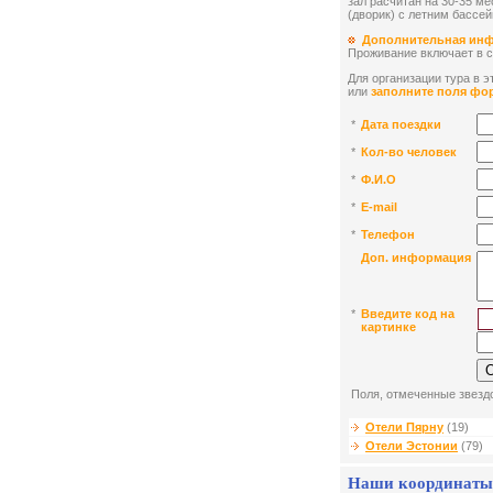
зал расчитан на 30-35 ме
(дворик) с летним бассе
Дополнительная ин
Проживание включает в се
Для организации тура в эт
или
заполните поля фо
*
Дата поездки
*
Кол-во человек
*
Ф.И.О
*
E-mail
*
Телефон
Доп. информация
*
Введите код на
картинке
Поля, отмеченные звездо
Отели Пярну
(19)
Отели Эстонии
(79)
Наши координаты