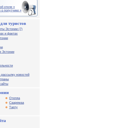
об отеле »
 о попутчике »
для туристов
рты Эстонии (7)
ах и фактах
тонии
ии
в Эстонии
ельности
 рассылку новостей
страны
 сайты
онии
Отепяа
Сааремаа
Тарту
йта