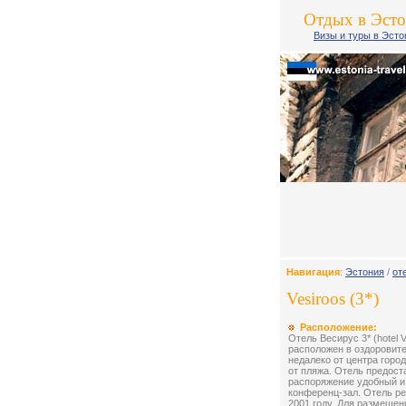
Отдых в Эст
Визы и туры в Эст
Навигация
:
Эстония
/
от
Vesiroos (3*)
Расположение:
Отель Весирус 3* (hotel V
расположен в оздоровит
недалеко от центра город
от пляжа. Отель предост
распоряжение удобный 
конференц-зал. Отель р
2001 году. Для размещен