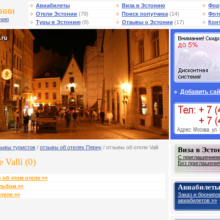
Авиабилеты
Виза в Эстонию
Фор
онии
Отели Эстонии
(79)
Поиск попутчика
(14)
Фот
онию
Туры в Эстонию
(8)
Отзывы о Эстонии
(17)
Кон
Добавить сай
зывы туристов
/
отзывы об отелях Пярну
/ отзывы об отеле Valli
Виза в Эст
С приглашением 
Valli (0)
Без приглашения 
 об этом отеле »»
Авиабилеты
льбом »»
Заказ и брониро
теле »»
авиабилетов »»