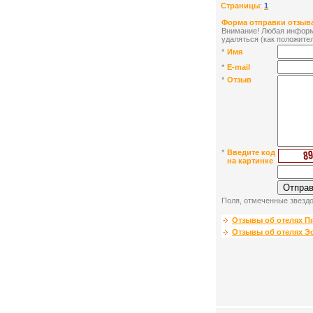
Страницы
:
1
Форма отправки отзыва
Внимание! Любая информа
удаляться (как положител
*
Имя
*
E-mail
*
Отзыв
*
Введите код
на картинке
Поля, отмеченные звездо
Отзывы об отелях П
Отзывы об отелях Э