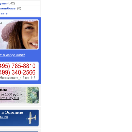
умы
(842)
оальбомы
(0)
такты
т в избранное!
онию
от 1500 руб. »
от 110 у.е. »
 в Эстонию
вание