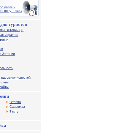
об отеле »
 о попутчике »
для туристов
рты Эстонии (7)
ах и фактах
тонии
ии
в Эстонии
ельности
 рассылку новостей
страны
 сайты
онии
Отепяа
Сааремаа
Тарту
йта