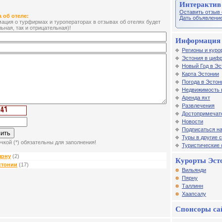
Интерактив
Оставить отзыв 
 об отеле:
Дать объявление
ция о турфирмах и туроператорах в отзывах об отелях будет
ьная, так и отрицательная)!
Информация 
Регионы и куро
Эстония в цифр
Новый Год в Эс
Карта Эстонии
Погода в Эстон
Недвижимость 
Аренда яхт
Развлечения
Достопримечат
Новости
Подписаться на
Туры в другие 
чкой (*) обязательны для заполнения!
Туристические
ярну
(2)
Курорты Эст
стонии
(17)
Вильянди
Пярну
Таллинн
Хаапсалу
Спонсоры са